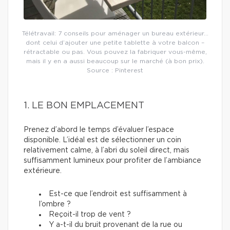
Télétravail: 7 conseils pour aménager un bureau extérieur…
dont celui d’ajouter une petite tablette à votre balcon –
rétractable ou pas. Vous pouvez la fabriquer vous-même,
mais il y en a aussi beaucoup sur le marché (à bon prix).
Source : Pinterest
1. LE BON EMPLACEMENT
Prenez d’abord le temps d’évaluer l’espace
disponible. L’idéal est de sélectionner un coin
relativement calme, à l’abri du soleil direct, mais
suffisamment lumineux pour profiter de l’ambiance
extérieure.
Est-ce que l’endroit est suffisamment à
l’ombre ?
Reçoit-il trop de vent ?
Y a-t-il du bruit provenant de la rue ou