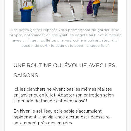
Des petits gestes répétés vous permettront de garder le sol
propre, notamment en essuyant les dégâts au fur et à mesure
avec un linge mouillé ou une vadrouille à pulvérisateur (nul
besoin de sortir le seau et le savon chaque fois!)
UNE ROUTINE QUI ÉVOLUE AVEC LES
SAISONS
Ici, les planchers ne vivent pas les mêmes réalités
en janvier qu’en juillet. Adapter son entretien selon
la période de l’année est bien pensé!
En
hiver
, le sel, l’eau et le sable s’accumulent
rapidement. Une vigilance accrue est nécessaire,
notamment près des entrées.